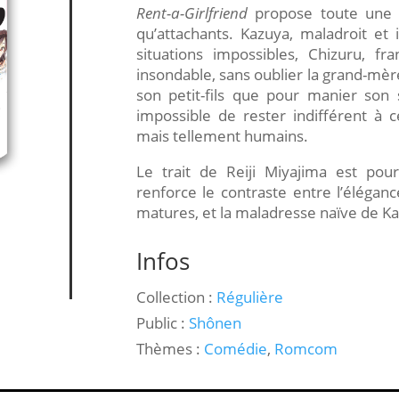
Rent-a-Girlfriend
propose toute une g
qu’attachants. Kazuya, maladroit et
situations impossibles, Chizuru, fr
insondable, sans oublier la grand-mèr
son petit-fils que pour manier so
impossible de rester indifférent à 
mais tellement humains.
Le trait de Reiji Miyajima est po
renforce le contraste entre l’élégan
matures, et la maladresse naïve de K
Infos
Collection :
Régulière
Public :
Shônen
Thèmes :
Comédie
,
Romcom