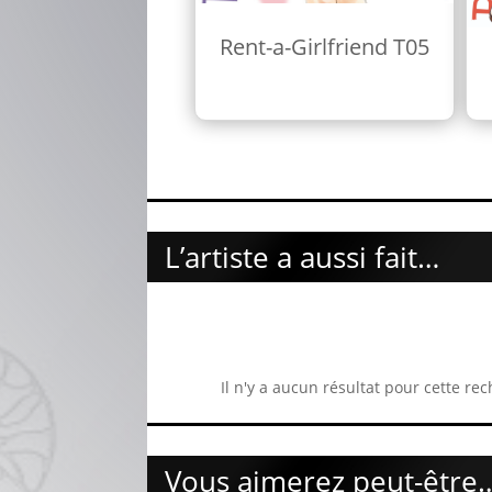
Rent-a-Girlfriend T05
L’artiste a aussi fait…
Il n'y a aucun résultat pour cette rec
Vous aimerez peut-être