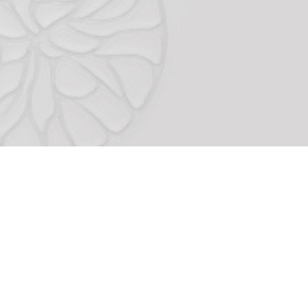
À propos de Noeve Grafx
Qui sommes-nous ?