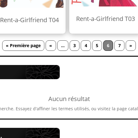
Rent-a-Girlfriend T03
Rent-a-Girlfriend T04
« Première page
«
…
3
4
5
6
7
»
Aucun résultat
herche. Essayez d'affiner les termes utilisés, ou visitez la page cata
…