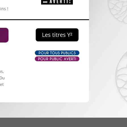
ins !
Les titres Y²
us,
 Du
et