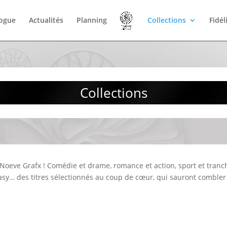
logue
Actualités
Planning
Collections
Fidél
Collections
s Noeve Grafx ! Comédie et drame, romance et action, sport et tranc
ntasy… des titres sélectionnés au coup de c
œ
ur, qui sauront combler