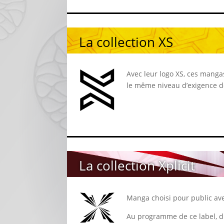
La collection XS
Avec leur logo XS, ces manga
le même niveau d’exigence de 
La collection Xplicit
Manga choisi pour public aver
Au programme de ce label, du