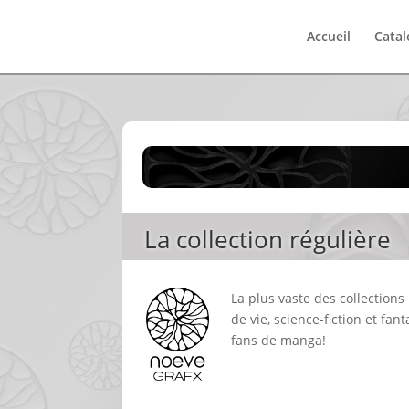
Accueil
Cata
La collection régulière
La plus vaste des collection
de vie, science-fiction et fa
fans de manga!