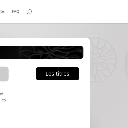
ité
FAQ
Les titres
he
 les