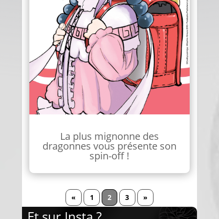
La plus mignonne des
dragonnes vous présente son
spin-off !
«
1
2
3
»
Et sur Insta ?