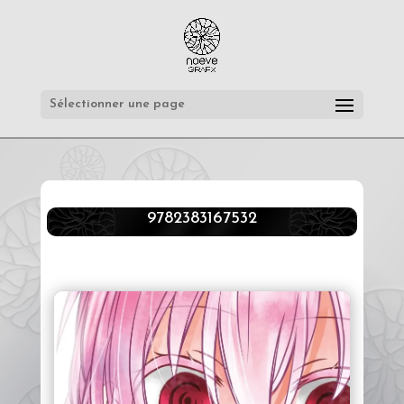
Sélectionner une page
9782383167532