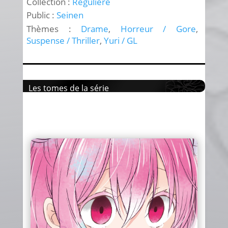
Collection :
Régulière
Public :
Seinen
Thèmes :
Drame
,
Horreur / Gore
,
Suspense / Thriller
,
Yuri / GL
Les tomes de la série