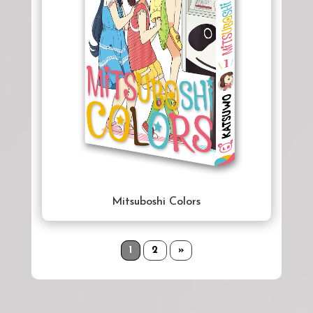
Mitsuboshi Colors
1
2
»