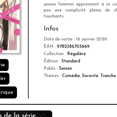
jeunes femmes apprennent à se con
peu une complicité pleine de 
touchants.
Infos
Date de sortie : 16 janvier 2026
EAN :
9782386703669
Collection :
Régulière
Édition :
Standard
rie
Public :
Seinen
Thèmes :
Comédie
,
Sororité
,
Tranche 
er
rique
 de la série