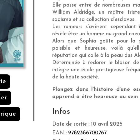
Elle passe entre de nombreuses mai
William Aldridge, un maître tris
sadisme et sa collection d’esclaves.
Les rumeurs s’avèrent cependant 
révèle être un homme au grand coeur
Alors que Sophia goûte pour la p
paisible et heureuse, voilà qu’el
réputation qui colle à la peau des Al
Déterminée à redorer le blason de s
intègre une école prestigieuse fréque
de la haute société.
rie
Plongez dans l’histoire d’une e
apprend à être heureuse au sein 
er
Infos
rique
Date de sortie : 10 avril 2026
EAN :
9782386700767