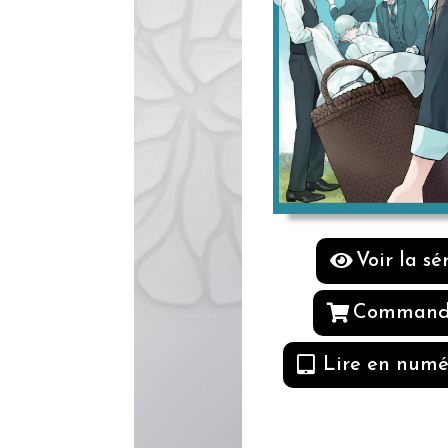
Voir la sé
Command
Lire en numé