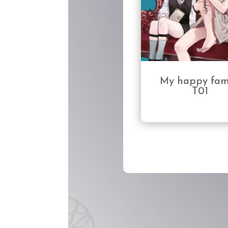
My happy fam
T01