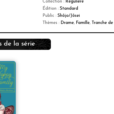
Collection :
Régulière
Édition :
Standard
Public :
Shôjo/Jôsei
Thèmes :
Drame
,
Famille
,
Tranche de 
 de la série