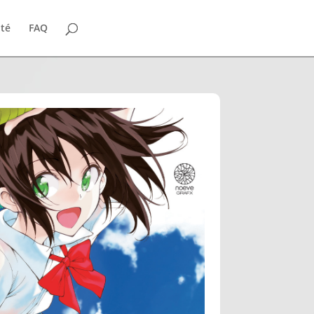
ité
FAQ