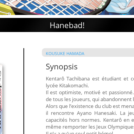
Hanebad!
KOUSUKE HAMADA
Synopsis
Kentarô Tachibana est étudiant et 
lycée Kitakomachi.
Il est optimiste, motivé et passionn
de tous les joueurs, qui abandonnent 
Alors que l’existence du club est men
il rencontre Ayano Hanesaki. La jeu
capacités hors normes. Kentarô en est
même remporter les Jeux Olympiques
Il n’y a qu’un seul petit bémol…