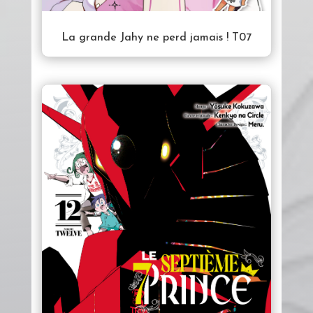
La grande Jahy ne perd jamais ! T07