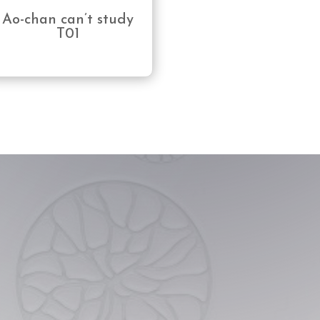
Ao-chan can’t study
T01