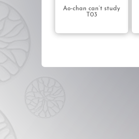
Ao-chan can’t study
T03