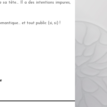
de sa tête… Il a des intentions impures,
mantique… et tout public (si, si) !
fe