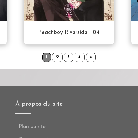
Peachboy Riverside T04
1
2
3
4
»
À propos du site
Plan du site