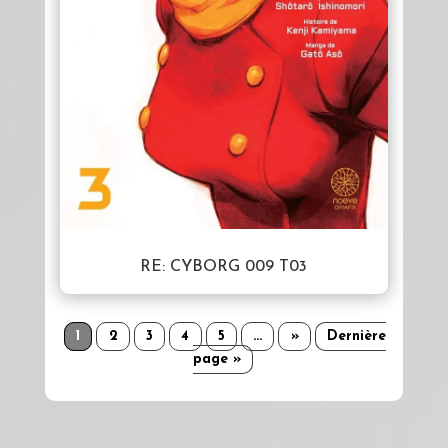
RE: CYBORG 009 T03
1
2
3
4
5
…
»
Dernière
page »