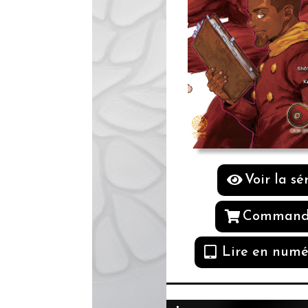
Voir la sé
Command
Lire en numé