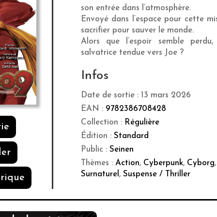
son entrée dans l’atmosphère.
Envoyé dans l’espace pour cette mis
sacrifier pour sauver le monde.
Alors que l’espoir semble perdu
salvatrice tendue vers Joe ?
Infos
Date de sortie : 13 mars 2026
EAN :
9782386708428
Collection :
Régulière
rie
Édition :
Standard
Public :
Seinen
er
Thèmes :
Action
,
Cyberpunk
,
Cyborg
Surnaturel
,
Suspense / Thriller
rique