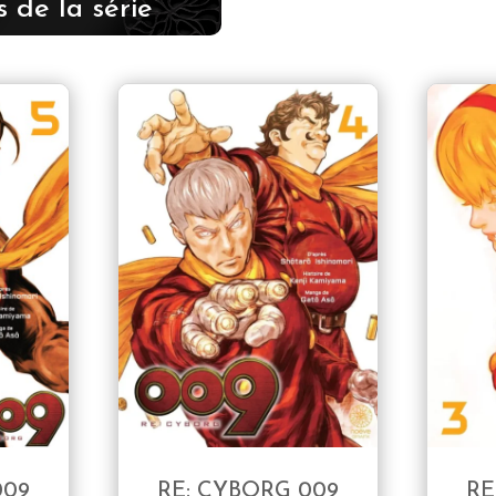
 de la série
009
RE: CYBORG 009
RE