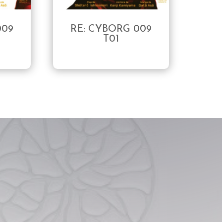
009
RE: CYBORG 009
T01