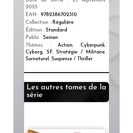
Date de sortie : 25 septembre
2025
EAN :
9782386702310
Collection :
Régulière
Édition :
Standard
Public :
Seinen
Thèmes :
Action
,
Cyberpunk
,
Cyborg
,
SF
,
Stratégie / Militaire
,
Surnaturel
,
Suspense / Thriller
Les autres tomes de la
série